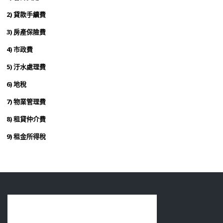
2) 貸款手續費
3) 房產保險費
4) 市政費
5) 汙水處理費
6) 地稅
7) 物業管理費
8) 租貸仲介費
9) 租金所得稅