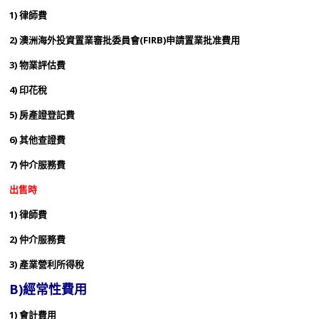
1) 律師費
2) 澳洲海外投資置業審批委員會(FIRB)申請置業批准費用
3) 物業評估費
4) 印花稅
5) 房產證登記費
6) 其他查證費
7) 仲介服務費
出售時
1)
律師費
2)
仲介服務費
3)
產業營利所得稅
B)
經常性費用
1
) 會計費用