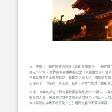
文／王健（中華民國室內設計協會創會理事長、中華民國
西元1997年，世界氣候會議中擬就之《京都議定書》使京
千年以來是日本國的首都，其建都之始大仿中國隋唐時期
它保有千年的祭典、手工藝、服飾、美食等造就了古都昔
依據2016年的調查，觀光客數與前年比為5,522萬人
密集的人潮，造成的混雜有非常不滿的意見。除此巴士的
大排長龍的場景不時可見，也引起觀光客的不滿與爭議。