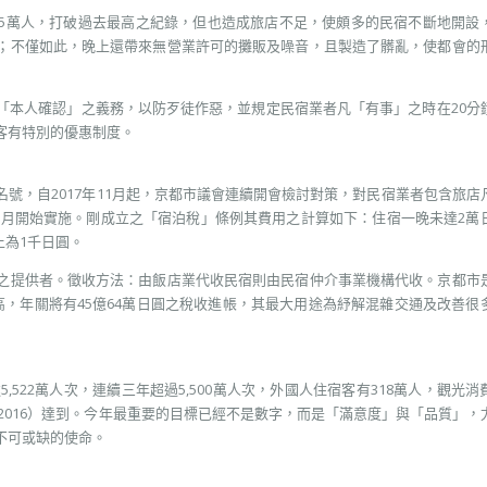
,415萬人，打破過去最高之紀錄，但也造成旅店不足，使頗多的民宿不斷地開設
；不僅如此，晚上還帶來無營業許可的攤販及噪音，且製造了髒亂，使都會的
「本人確認」之義務，以防歹徒作惡，並規定民宿業者凡「有事」之時在20分
客有特別的優惠制度。
號，自2017年11月起，京都市議會連續開會檢討對策，對民宿業者包含旅店
10月開始實施。剛成立之「宿泊稅」條例其費用之計算如下：住宿一晚未達2萬
上為1千日圓。
之提供者。徵收方法：由飯店業代收民宿則由民宿仲介事業機構代收。京都市
，年關將有45億64萬日圓之稅收進帳，其最大用途為紓解混雜交通及改善很
,522萬人次，連續三年超過5,500萬人次，外國人住宿客有318萬人，觀光消
（2016）達到。今年最重要的目標已經不是數字，而是「滿意度」與「品質」，
不可或缺的使命。