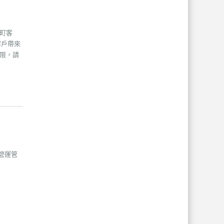
町客
客戶帶來
限，請
營運管