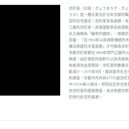
京町家（日語：きょうまちや、きょ
うか）是一種主要位於日本京都的職
型的住宅樣式。京町家多為兩層，有
三層的京町家。其寬度較窄但長度較
此又被稱為「鰻魚的寢床」。根據京
定義，「在1950年以前按照傳統的
構法修建的木造家屋」才可稱為京町
多數京町家都在1864年禁門之變的
修建。由於居民的高齡化以及改建為
有經濟效益等原因，京町家的數量在
斷減少。2010年8月，據京都市在全
的調查，京都市內共有47735處京町
中10.5%無人居住。然而在近年也有
估京町家的建築價值，並且修建仿照
的現代民宅的風潮。