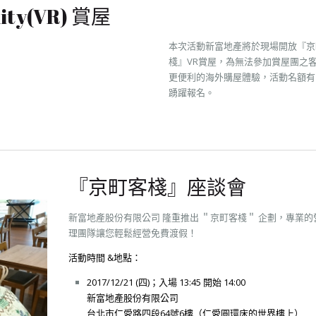
ity(VR) 賞屋
本次活動新富地產將於現場開放『京
棧』VR賞屋，為無法參加賞屋團之
更便利的海外購屋體驗，活動名額有
踴躍報名。
『京町客棧』座談會
新富地產股份有限公司 隆重推出 ＂京町客棧＂ 企劃，專業的
理團隊讓您輕鬆經營免費渡假！
活動時間 &地點：
2017/12/21 (四)；入場 13:45 開始 14:00
新富地產股份有限公司
台北市仁愛路四段64號6樓（仁愛圓環床的世界樓上）