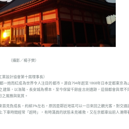
（攝影／楊子樊）
工業設計協會第十屆理事長）
都一炮而紅成為世界令人注目的都市。源自794年起至1868年日本定都東京為
之建築，以洛陽、長安城為標本，至今保留千餘座古剎遺跡，這個都會與眾不
日之風雅與氣質。
、7年來首見負成長，約掉3%左右，原因是鄰近地區可以一日來回之觀光客，對交通
上下車時間經常「超時」，有時滿員的狀態未見補救，又在京都車站前人潮帶