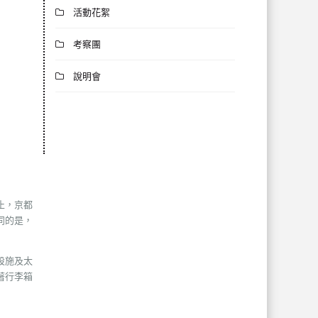
活動花絮
考察團
說明會
止，京都
同的是，
設施及太
著行李箱