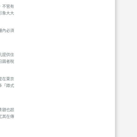
，不管有
形象大大
鐘內必須
凡提供住
日圓者稅
是在東京
多「蹲式
費額也超
尤其在傳