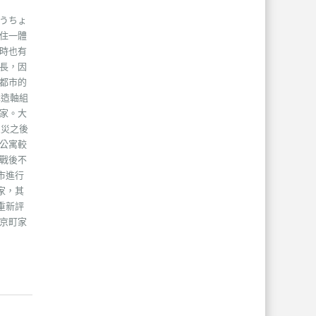
うちょ
住一體
時也有
長，因
都市的
木造軸組
家。大
火災之後
公寓較
戰後不
市進行
家，其
重新評
京町家