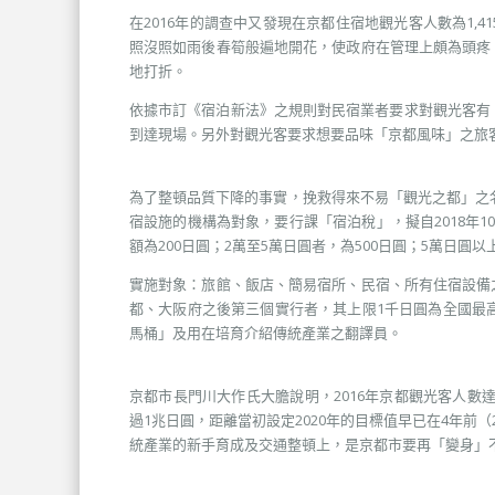
在2016年的調查中又發現在京都住宿地觀光客人數為1
照沒照如雨後春筍般遍地開花，使政府在管理上頗為頭疼
地打折。
依據市訂《宿泊新法》之規則對民宿業者要求對觀光客有
到達現場。另外對觀光客要求想要品味「京都風味」之旅
為了整頓品質下降的事實，挽救得來不易「觀光之都」之名
宿設施的機構為對象，要行課「宿泊稅」，擬自2018年
額為200日圓；2萬至5萬日圓者，為500日圓；5萬日圓以
實施對象：旅館、飯店、簡易宿所、民宿、所有住宿設備
都、大阪府之後第三個實行者，其上限1千日圓為全國最高
馬桶」及用在培育介紹傳統產業之翻譯員。
京都市長門川大作氏大膽說明，2016年京都觀光客人數達5
過1兆日圓，距離當初設定2020年的目標值早已在4年前
統產業的新手育成及交通整頓上，是京都市要再「變身」