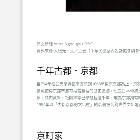
原文連結:https://goo.gl/u12fcE
資料來源:大紀元，文／王健（中華民國室內設計協會創
千年古都．京都
自794年桓武天皇遷都平安京到1868年東京奠都為止，
積澱使得京都市擁有相當豐富的歷史遺跡，也是日本傳統
俗，諸如葵祭、祇園祭等已舉辦超過千年，成為京都獨有
1994年以「古都京都的文化財」的名義被列為世界文化遺
京町家